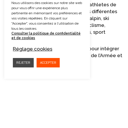
Nous utilisons des cookies sur notre site web
J’ai la chance de travailler avec des athletes de
pour vous offrir une expérience plus
niveau national et international dans différentes
pertinente en mémorisant vos préférences et
disciplines: ski de fond, biathlon, ski alpin, ski
vos visites répétées. En cliquant sur
"Accepter", vous consentez à l'utilisation de
freeride, équitation, trail running, cyclisme,
tous les cookies.
apnée, voile, wakeboard, motocross, sport
Consulter la politique de confidentialité
et de cookies
automobile.
Je prépare également des sportifs pour intégrer
Réglage cookies
les différents groupes d’intervention de l’Armée et
de la police.
REJETER
ACCEPTER