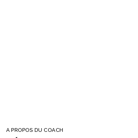
DEPUIS PLUS DE 10 ANS
PRÉPARATEUR
PHYSIQUE
A PROPOS DU COACH