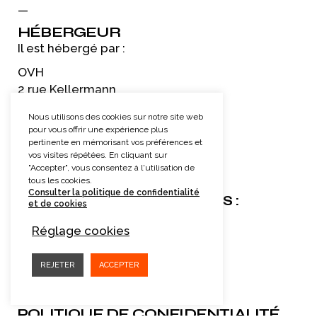
—
HÉBERGEUR
Il est hébergé par :
OVH
2 rue Kellermann
59100 Roubaix — France.
Nous utilisons des cookies sur notre site web
https://www.ovh.com/
pour vous offrir une expérience plus
WEB DESIGN :
pertinente en mémorisant vos préférences et
vos visites répétées. En cliquant sur
Coq weB Annecy
"Accepter", vous consentez à l'utilisation de
Procomag Geneve
tous les cookies.
Consulter la politique de confidentialité
CRÉDITS PHOTOS & VIDÉOS :
et de cookies
Deposit Photo
Réglage cookies
Unsplash
Envato Elements
Cédric Bernard
REJETER
ACCEPTER
POLITIQUE DE CONFIDENTIALITÉ